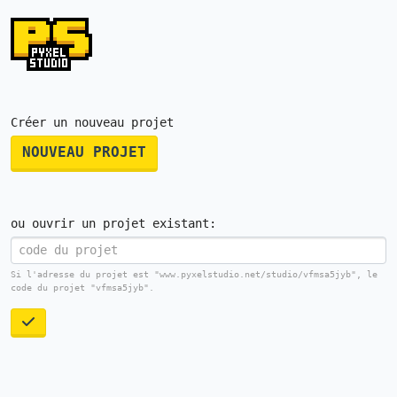
Créer un nouveau projet
NOUVEAU PROJET
ou ouvrir un projet existant:
Si l'adresse du projet est "www.pyxelstudio.net/studio/vfmsa5jyb", le
code du projet "vfmsa5jyb".